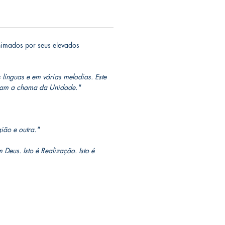
nimados por seus elevados
 línguas e em várias melodias. Este
ingam a chama da Unidade."
ião e outra."
Deus. Isto é Realização. Isto é