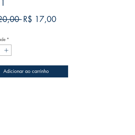
 1
Preço
Preço
20,00 
R$ 17,00
normal
promocional
ade
*
Adicionar ao carrinho