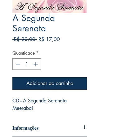
A Segunda
Serenata
Preço
Preço
 R$ 20,00 
R$ 17,00
normal
promocional
Quantidade
*
Adicionar ao carrinho
CD - A Segunda Serenata
Meerabai
Informações